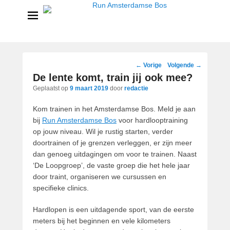
Run Amsterdamse Bos
Powered by Run with a smile
Bericht
←
Vorige
Volgende
→
navigatie
De lente komt, train jij ook mee?
Geplaatst op
9 maart 2019
door
redactie
Kom trainen in het Amsterdamse Bos. Meld je aan
bij
Run Amsterdamse Bos
voor hardlooptraining
op jouw niveau. Wil je rustig starten, verder
doortrainen of je grenzen verleggen, er zijn meer
dan genoeg uitdagingen om voor te trainen. Naast
‘De Loopgroep’, de vaste groep die het hele jaar
door traint, organiseren we cursussen en
specifieke clinics.
Hardlopen is een uitdagende sport, van de eerste
meters bij het beginnen en vele kilometers