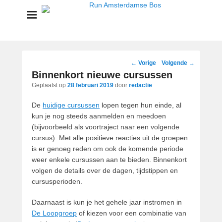
Run Amsterdamse Bos
Powered by Run with a smile
Bericht
←
Vorige
Volgende
→
navigatie
Binnenkort nieuwe cursussen
Geplaatst op
28 februari 2019
door
redactie
De
huidige cursussen
lopen tegen hun einde, al
kun je nog steeds aanmelden en meedoen
(bijvoorbeeld als voortraject naar een volgende
cursus). Met alle positieve reacties uit de groepen
is er genoeg reden om ook de komende periode
weer enkele cursussen aan te bieden. Binnenkort
volgen de details over de dagen, tijdstippen en
cursusperioden.
Daarnaast is kun je het gehele jaar instromen in
De Loopgroep
of kiezen voor een combinatie van