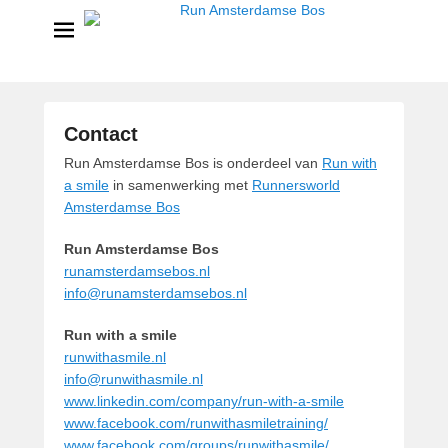
Run Amsterdamse Bos
Powered by Run with a smile
Contact
G
Run Amsterdamse Bos is onderdeel van
Run with
e
a smile
in samenwerking met
Runnersworld
p
Amsterdamse Bos
l
Run Amsterdamse Bos
a
runamsterdamsebos.nl
a
info@runamsterdamsebos.nl
t
s
Run with a smile
t
runwithasmile.nl
o
info@runwithasmile.nl
p
www.linkedin.com/company/run-with-a-smile
2
www.facebook.com/runwithasmiletraining/
3
www.facebook.com/groups/runwithasmile/