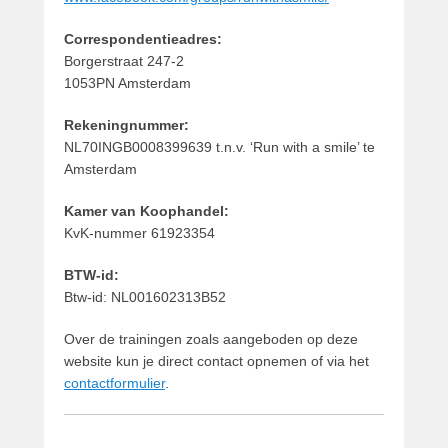
j
u
Correspondentieadres:
n
Borgerstraat 247-2
i
1053PN Amsterdam
2
0
Rekeningnummer:
1
NL70INGB0008399639 t.n.v. ‘Run with a smile’ te
8
Amsterdam
d
o
Kamer van Koophandel:
o
KvK-nummer 61923354
r
G
BTW-id:
u
Btw-id: NL001602313B52
i
d
Over de trainingen zoals aangeboden op deze
o
website kun je direct contact opnemen of via het
contactformulier
.