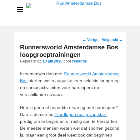
Run Amsterdamse Bos
Powered by Run with a smile
Bericht
←
Vorige
Volgende
→
navigatie
Runnersworld Amsterdamse Bos
loopgroeptrainingen
Geplaatst op
13 juli 2018
door
redactie
In samenwerking met
Runnersworld Amsterdamse
Bos
starten we in augustus een selectie loopgroep
en cursusactiviteiten voor hardlopers op
verschillende niveau’s.
Heb je geen of beperkte ervaring met hardlopen?
Dan is de cursus
‘Hardlopen rustig van start’
prettig om te beginnen of rustig aan te herstarten.
De meeste mensen weten wel dat sporten gezond
is, maar een groot deel weet ook dat beginnen