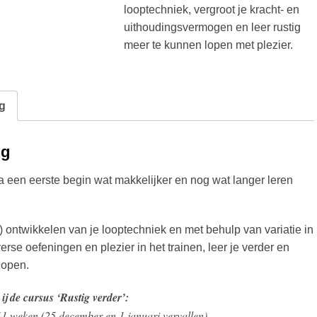
looptechniek, vergroot je kracht- en
uithoudingsvermogen en leer rustig
meer te kunnen lopen met plezier.
g
ng
na een eerste begin wat makkelijker en nog wat langer leren
) ontwikkelen van je looptechniek en met behulp van variatie in
verse oefeningen en plezier in het trainen, leer je verder en
 lopen.
bij de cursus ‘Rustig verder’:
11 weken (25 december en 1 januari vervallen)