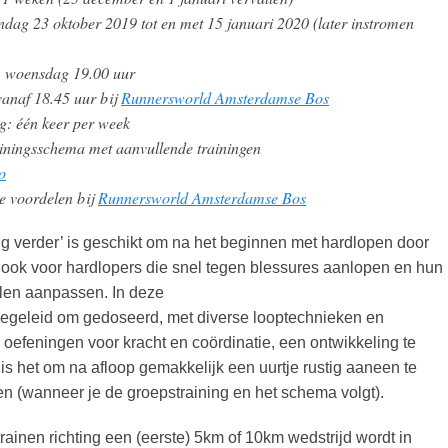
dag 23 oktober 2019 tot en met 15 januari 2020 (later instromen
: woensdag 19.00 uur
vanaf 18.45 uur bij
Runnersworld Amsterdamse Bos
g: één keer per week
ainingsschema met aanvullende trainingen
o
le voordelen bij
Runnersworld Amsterdamse Bos
ig verder’ is geschikt om na het beginnen met hardlopen door
 ook voor hardlopers die snel tegen blessures aanlopen en hun
llen aanpassen. In deze
begeleid om gedoseerd, met diverse looptechnieken en
oefeningen voor kracht en coördinatie, een ontwikkeling te
is het om na afloop gemakkelijk een uurtje rustig aaneen te
n (wanneer je de groepstraining en het schema volgt).
trainen richting een (eerste) 5km of 10km wedstrijd wordt in