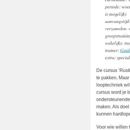
periode: woen
is mogelijk)
aanvangstijd
verzamelen: 
groepstrainin
wekelijks: tr
trainer:
Guid
extra: specia
De cursus ‘Rust
te pakken. Maar
looptechniek wi
cursus word je 
ondersteunende 
maken. Als doel 
kunnen hardlope
Voor wie willen 