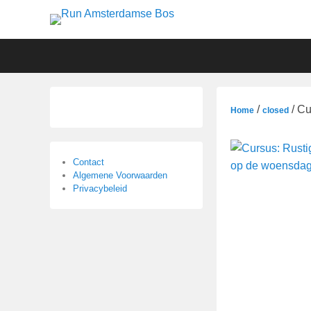
Run Amsterdamse Bo
Primair
Ga
Ga
Powered by Run with a smile
menu
verder
verder
naar
naar
primaire
secundaire
/
/ Cu
Home
closed
content
content
Contact
Algemene Voorwaarden
Privacybeleid