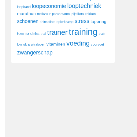
looptechniek
loopeconomie
loopband
marathon
melkzuur
paracetamol
pijstillers
rekken
stress
schoenen
tapering
shinsplints
spierkramp
training
trainer
tonnie dirks
trail
train
voeding
vitaminen
low
ultra
ultralopen
voorvoet
zwangerschap