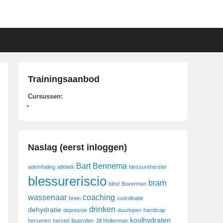
Trainingsaanbod
Cursussen:
Naslag (eerst inloggen)
Bart Bennema
ademhaling
atletiek
blessureherstel
blessureriscio
bram
blind
Boverman
wassenaar
coaching
brein
coördinatie
drinken
dehydratie
depressie
duurlopen
handicap
koolhydraten
hersenen
herstel
ibuprofen
Jill Holterman