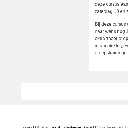
deze cursus aan
zaterdag 18 en 
Bij deze cursus
naar wens nog 1 
extra ’theorie’ 
informatie te ge
groepstraininge
Copyright © 2026
Run Amsterdamse Bos
All Rights Reserved.
P