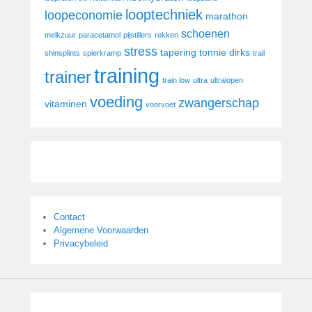
looptechniek
loopeconomie
marathon
schoenen
melkzuur
paracetamol
pijstillers
rekken
stress
tapering
tonnie dirks
shinsplints
spierkramp
trail
training
trainer
train low
ultra
ultralopen
voeding
zwangerschap
vitaminen
voorvoet
Contact
Algemene Voorwaarden
Privacybeleid