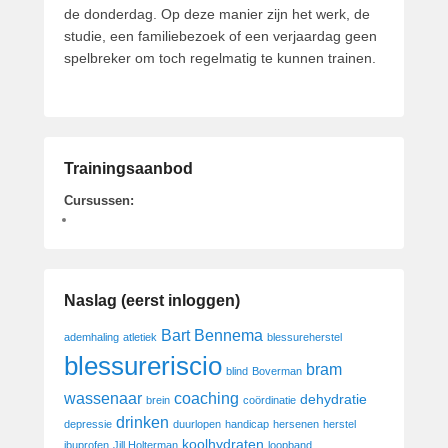
de donderdag. Op deze manier zijn het werk, de
studie, een familiebezoek of een verjaardag geen
spelbreker om toch regelmatig te kunnen trainen.
Trainingsaanbod
Cursussen:
Naslag (eerst inloggen)
Bart Bennema
ademhaling
atletiek
blessureherstel
blessureriscio
bram
blind
Boverman
wassenaar
coaching
dehydratie
brein
coördinatie
drinken
depressie
duurlopen
handicap
hersenen
herstel
koolhydraten
ibuprofen
Jill Holterman
loopband