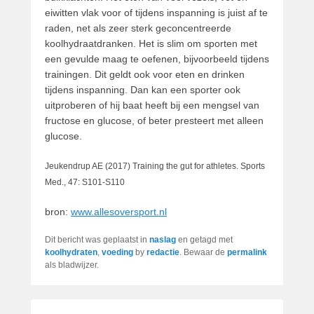
eiwitten vlak voor of tijdens inspanning is juist af te
raden, net als zeer sterk geconcentreerde
koolhydraatdranken. Het is slim om sporten met
een gevulde maag te oefenen, bijvoorbeeld tijdens
trainingen. Dit geldt ook voor eten en drinken
tijdens inspanning. Dan kan een sporter ook
uitproberen of hij baat heeft bij een mengsel van
fructose en glucose, of beter presteert met alleen
glucose.
Jeukendrup AE (2017) Training the gut for athletes. Sports
Med., 47: S101-S110
bron:
www.allesoversport.nl
Dit bericht was geplaatst in
naslag
en getagd met
koolhydraten
,
voeding
by
redactie
. Bewaar de
permalink
als bladwijzer.