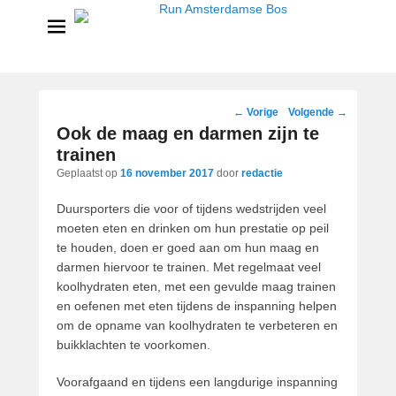
Run Amsterdamse Bos
Powered by Run with a smile
Bericht
←
Vorige
Volgende
→
navigatie
Ook de maag en darmen zijn te
trainen
Geplaatst op
16 november 2017
door
redactie
Duursporters die voor of tijdens wedstrijden veel
moeten eten en drinken om hun prestatie op peil
te houden, doen er goed aan om hun maag en
darmen hiervoor te trainen. Met regelmaat veel
koolhydraten eten, met een gevulde maag trainen
en oefenen met eten tijdens de inspanning helpen
om de opname van koolhydraten te verbeteren en
buikklachten te voorkomen.
Voorafgaand en tijdens een langdurige inspanning