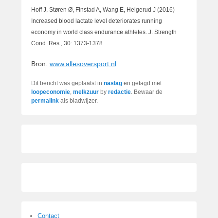
Hoff J, Støren Ø, Finstad A, Wang E, Helgerud J (2016)
Increased blood lactate level deteriorates running
economy in world class endurance athletes. J. Strength
Cond. Res., 30: 1373-1378
Bron:
www.allesoversport.nl
Dit bericht was geplaatst in
naslag
en getagd met
loopeconomie
,
melkzuur
by
redactie
. Bewaar de
permalink
als bladwijzer.
Contact