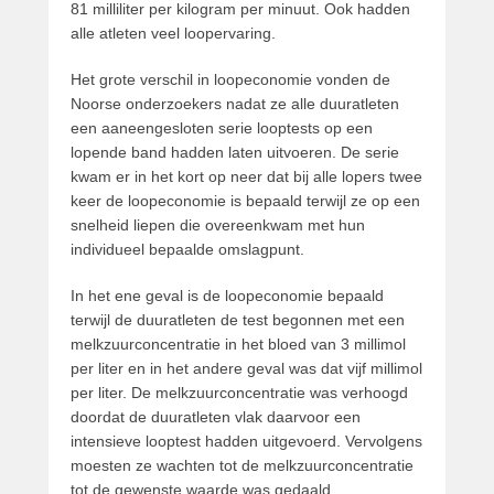
81 milliliter per kilogram per minuut. Ook hadden
alle atleten veel loopervaring.
Het grote verschil in loopeconomie vonden de
Noorse onderzoekers nadat ze alle duuratleten
een aaneengesloten serie looptests op een
lopende band hadden laten uitvoeren. De serie
kwam er in het kort op neer dat bij alle lopers twee
keer de loopeconomie is bepaald terwijl ze op een
snelheid liepen die overeenkwam met hun
individueel bepaalde omslagpunt.
In het ene geval is de loopeconomie bepaald
terwijl de duuratleten de test begonnen met een
melkzuurconcentratie in het bloed van 3 millimol
per liter en in het andere geval was dat vijf millimol
per liter. De melkzuurconcentratie was verhoogd
doordat de duuratleten vlak daarvoor een
intensieve looptest hadden uitgevoerd. Vervolgens
moesten ze wachten tot de melkzuurconcentratie
tot de gewenste waarde was gedaald.