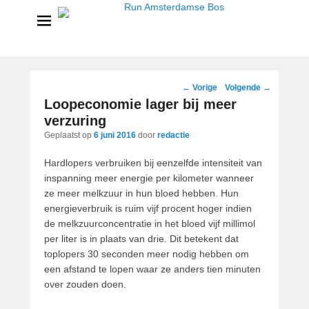
Run Amsterdamse Bos
Powered by Run with a smile
Bericht
←
Vorige
Volgende
→
navigatie
Loopeconomie lager bij meer
verzuring
Geplaatst op
6 juni 2016
door
redactie
Hardlopers verbruiken bij eenzelfde intensiteit van
inspanning meer energie per kilometer wanneer
ze meer melkzuur in hun bloed hebben. Hun
energieverbruik is ruim vijf procent hoger indien
de melkzuurconcentratie in het bloed vijf millimol
per liter is in plaats van drie. Dit betekent dat
toplopers 30 seconden meer nodig hebben om
een afstand te lopen waar ze anders tien minuten
over zouden doen.