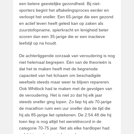
een betere geestelijke gezondheid. Bij niet-
sporters begint het aftakelingsproces eerder en
verloopt het sneller. Een 65-jarige die een gezond
en actief leven heeft geleid kan op zaken als
zuurstofopname, spierkracht en lenigheid beter
scoren dan een 35-jarige die er een inactieve
leefstijl op na houdt.
De achterliggende oorzaak van veroudering is nog
niet helemaal begrepen. Eén van de theorieën is
dat het te maken heeft met de begrensde
capaciteit van het lichaam om beschadigde
weefsels steeds maar weer te blijven repareren.
Ook Whitlock had te maken met de gevolgen van
de veroudering. Het is niet zo dat hij elk jaar
steeds sneller ging lopen. Zo liep hij als 70-jarige
de marathon ruim een uur sneller dan de tijd die
hij als 85-jarige liet optekenen. De 2:54.48 die hij
toen liep is nog altijd het wereldrecord in de
categorie 70-75 jaar. Net als elke hardloper had