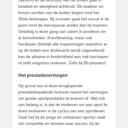
calcium) en de structuur van de botten gaat in
kwaliteit en stevigheid achteruit. Dit zwakker en
brozer worden van de botten begint rond het
30ste levensjaar. Bij vrouwen gaat het vooral in de
jaren rond de menopauze sneller dan bij mannen.
Gelukkig is deze gang van zaken in positieve zin
te beïnvloeden. Krachttraining, maar ook
hardlopen (feitelijk alle inspanningen waardoor er
op de botten een drukkracht wordt uitgeoefend)
kan de afname in botdichtheid een halt toeroepen
of zelfs enigszins omkeren. Zelfs bij 80-plussers!
Het prestatievermogen
Op grond van al deze teruglopende
prestatiebepalende factoren neemt het vermogen
om goede sportprestaties te leveren af. Wat ook
van belang is, is dat de motieven om aan sport te
doen evolueren in de cyclus van een sportleven.
Gaat het bij de jonge en volwassen sporter vaak
om competitie en streven naar succes, bij de