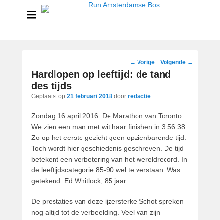
Run Amsterdamse Bos
Powered by Run with a smile
Bericht
←
Vorige
Volgende
→
navigatie
Hardlopen op leeftijd: de tand
des tijds
Geplaatst op
21 februari 2018
door
redactie
Zondag 16 april 2016. De Marathon van Toronto.
We zien een man met wit haar finishen in 3:56:38.
Zo op het eerste gezicht geen opzienbarende tijd.
Toch wordt hier geschiedenis geschreven. De tijd
betekent een verbetering van het wereldrecord. In
de leeftijdscategorie 85-90 wel te verstaan. Was
getekend: Ed Whitlock, 85 jaar.
De prestaties van deze ijzersterke Schot spreken
nog altijd tot de verbeelding. Veel van zijn