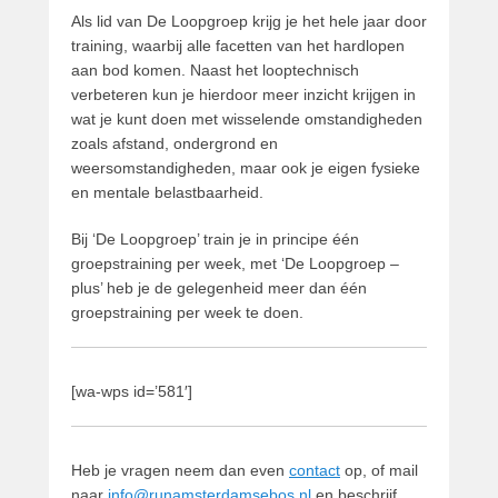
u
Als lid van De Loopgroep krijg je het hele jaar door
l
training, waarbij alle facetten van het hardlopen
i
aan bod komen. Naast het looptechnisch
2
verbeteren kun je hierdoor meer inzicht krijgen in
0
wat je kunt doen met wisselende omstandigheden
1
zoals afstand, ondergrond en
8
weersomstandigheden, maar ook je eigen fysieke
d
en mentale belastbaarheid.
o
o
Bij ‘De Loopgroep’ train je in principe één
r
groepstraining per week, met ‘De Loopgroep –
G
plus’ heb je de gelegenheid meer dan één
u
groepstraining per week te doen.
i
d
o
[wa-wps id=’581′]
Heb je vragen neem dan even
contact
op, of mail
naar
info@runamsterdamsebos.nl
en beschrijf