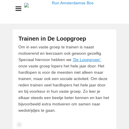
Run Amsterdamse Bos
Powered by Run with a smile
Trainen in De Loopgroep
G
Om in een vaste groep te trainen is naast
e
motiverend en leerzaam ook gewoon gezellig.
p
Speciaal hiervoor hebben we
‘De Loopgroep’
,
l
onze vaste groep lopers het hele jaar door.
Het
a
hardlopen is voor de meesten niet alleen maar
a
trainen, maar ook een sociale activiteit. Om deze
t
reden trainen veel hardlopers het hele jaar door
s
en bij voorkeur in hun vaste groep. Zo leer je
t
elkaar steeds een beetje beter kennen en kan het
o
bijvoorbeeld extra motiveren om samen naar
p
wedstrijdjes te gaan.
1
j